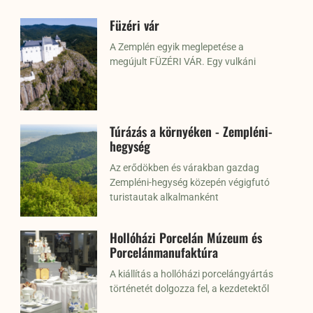
Füzéri vár
A Zemplén egyik meglepetése a
megújult FÜZÉRI VÁR. Egy vulkáni
Túrázás a környéken - Zempléni-
hegység
Az erődökben és várakban gazdag
Zempléni-hegység közepén végigfutó
turistautak alkalmanként
Hollóházi Porcelán Múzeum és
Porcelánmanufaktúra
A kiállítás a hollóházi porcelángyártás
történetét dolgozza fel, a kezdetektől